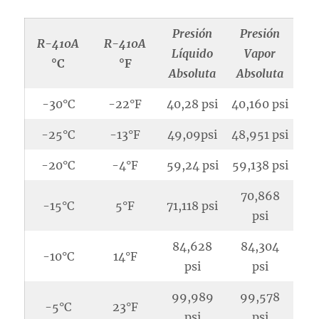
Presión
Presión
R-410A
R-410A
Líquido
Vapor
°C
°F
Absoluta
Absoluta
-30°C
-22°F
40,28 psi
40,160 psi
-25°C
-13°F
49,09psi
48,951 psi
-20°C
-4°F
59,24 psi
59,138 psi
70,868
-15°C
5°F
71,118 psi
psi
84,628
84,304
-10°C
14°F
psi
psi
99,989
99,578
-5°C
23°F
psi
psi