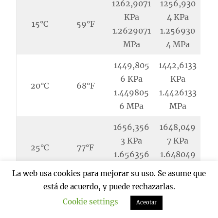
1262,9071
1256,930
KPa
4 KPa
15°C
59°F
1.2629071
1.256930
MPa
4 MPa
1449,805
1442,6133
6 KPa
KPa
20°C
68°F
1.449805
1.4426133
6 MPa
MPa
1656,356
1648,049
3 KPa
7 KPa
25°C
77°F
1.656356
1.648049
3 MPa
7 MPa
La web usa cookies para mejorar su uso. Se asume que
está de acuerdo, y puede rechazarlas.
1883,9774
1874,252
Cookie settings
KPa
6 KPa
Aceotar
30°C
86°F
1.8839774
1.874252