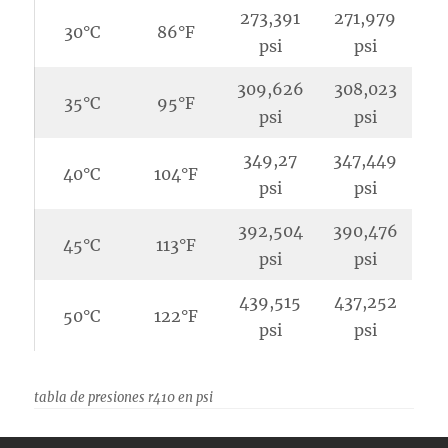
273,391
271,979
30°C
86°F
psi
psi
309,626
308,023
35°C
95°F
psi
psi
349,27
347,449
40°C
104°F
psi
psi
392,504
390,476
45°C
113°F
psi
psi
439,515
437,252
50°C
122°F
psi
psi
tabla de presiones r410 en psi