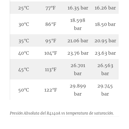
25°C
77°F
16.35 bar
16.26 bar
18.598
30°C
86°F
18.50 bar
bar
35°C
95°F
21.06 bar
20.95 bar
40°C
104°F
23.76 bar
23.63 bar
26.701
26.563
45°C
113°F
bar
bar
29.899
29.745
50°C
122°F
bar
bar
Presión Absoluta del R4140A vs temperatura de saturación.