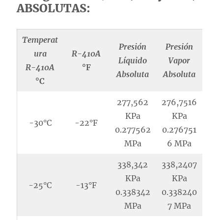
ABSOLUTAS:
Temperat
Presión
Presión
ura
R-410A
Líquido
Vapor
R-410A
°F
Absoluta
Absoluta
°C
277,562
276,7516
KPa
KPa
-30°C
-22°F
0.277562
0.276751
MPa
6 MPa
338,342
338,2407
KPa
KPa
-25°C
-13°F
0.338342
0.338240
MPa
7 MPa