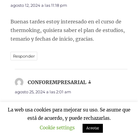
agosto 12, 2024 a las 11:18 pm
Buenas tardes estoy interesado en el curso de
thermoking, quisiera saber el plan de estudios,
temario y fechas de inicio, gracias.
Responder
CONFOREMPRESARIAL
dice:
agosto 25, 2024 a las 2:01 am
Gracias se ha respondido a su email
La web usa cookies para mejorar su uso. Se asume que
está de acuerdo, y puede rechazarlas.
Responder
Cookie settings
Aceotar