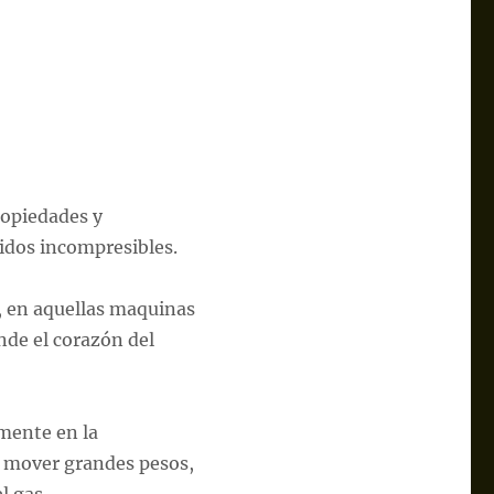
ropiedades y
uidos incompresibles.
l, en aquellas maquinas
nde el corazón del
emente en la
 mover grandes pesos,
l gas.