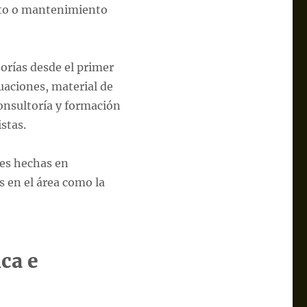
nto o mantenimiento
rías desde el primer
luaciones, material de
onsultoría y formación
stas.
es hechas en
s en el área como la
ca e