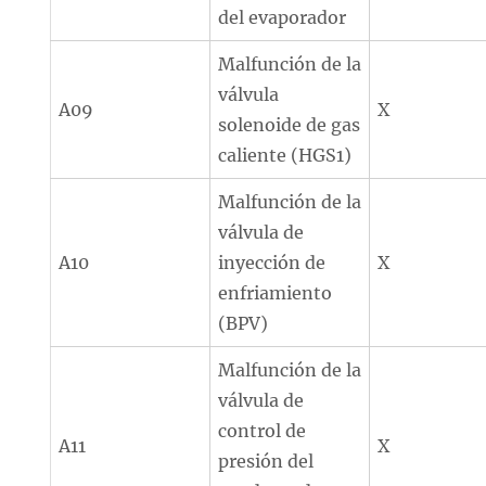
del evaporador
Malfunción de la
válvula
A09
X
solenoide de gas
caliente (HGS1)
Malfunción de la
válvula de
A10
inyección de
X
enfriamiento
(BPV)
Malfunción de la
válvula de
control de
A11
X
presión del