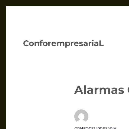
ConforempresariaL
Alarmas 
Autor
CONFOREMPRESARIAL