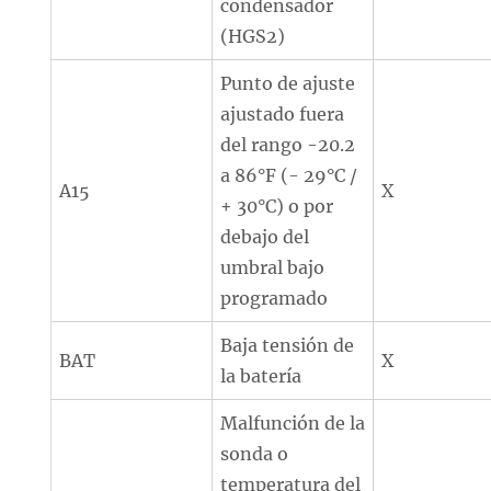
condensador
(HGS2)
Punto de ajuste
ajustado fuera
del rango -20.2
a 86°F (- 29°C /
A15
X
+ 30°C) o por
debajo del
umbral bajo
programado
Baja tensión de
BAT
X
la batería
Malfunción de la
sonda o
temperatura del