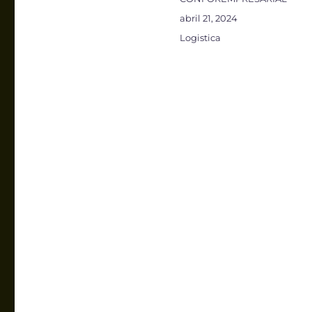
Publicado
abril 21, 2024
el
Categorías
Logistica