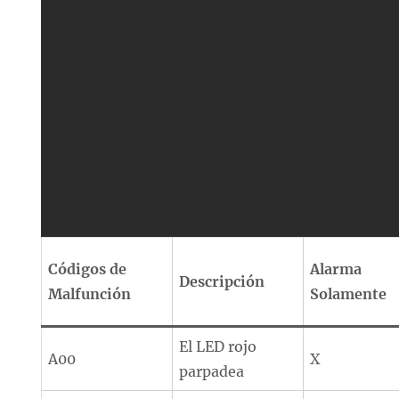
Códigos de
Alarma
Descripción
Malfunción
Solamente
El LED rojo
A00
X
parpadea