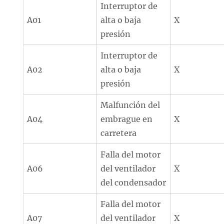
Interruptor de
A01
alta o baja
X
presión
Interruptor de
A02
alta o baja
X
presión
Malfunción del
A04
embrague en
X
carretera
Falla del motor
A06
del ventilador
X
del condensador
Falla del motor
A07
del ventilador
X