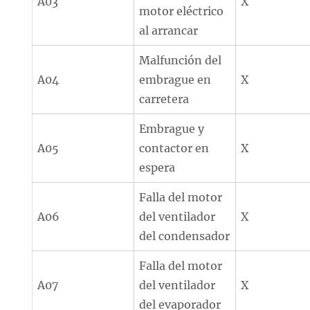
A03
X
motor eléctrico
al arrancar
Malfunción del
A04
embrague en
X
carretera
Embrague y
A05
contactor en
X
espera
Falla del motor
A06
del ventilador
X
del condensador
Falla del motor
A07
del ventilador
X
del evaporador