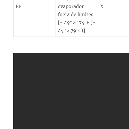
EE
evaporador
X
fuera de límites
[- 49° a 174°F (-
45° a 79°C)]