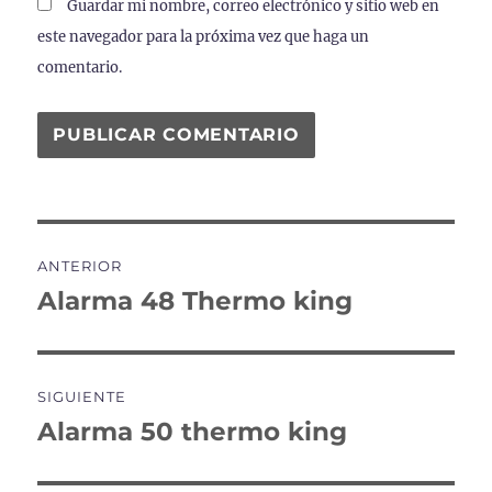
Guardar mi nombre, correo electrónico y sitio web en
este navegador para la próxima vez que haga un
comentario.
Navegación
ANTERIOR
de
Alarma 48 Thermo king
Entrada
anterior:
entradas
SIGUIENTE
Alarma 50 thermo king
Entrada
siguiente: