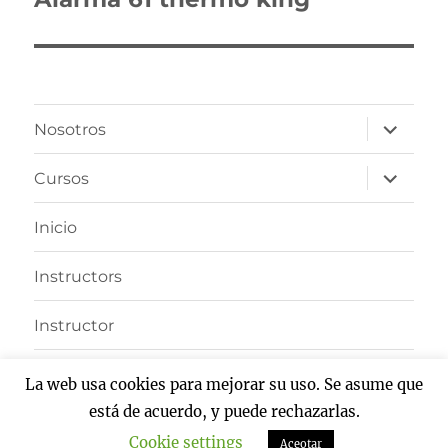
siguiente:
expande
Nosotros
el
menú
inferior
expande
Cursos
el
menú
inferior
Inicio
Instructors
Instructor
Become A Teacher
La web usa cookies para mejorar su uso. Se asume que
está de acuerdo, y puede rechazarlas.
ConforempresariaL
Funciona gracias a WordPress
Cookie settings
Aceotar