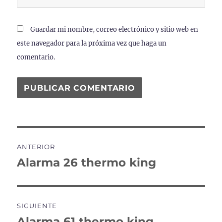
Guardar mi nombre, correo electrónico y sitio web en
este navegador para la próxima vez que haga un
comentario.
Navegación
ANTERIOR
de
Alarma 26 thermo king
Entrada
anterior:
entradas
SIGUIENTE
Alarma 61 thermo king
Entrada