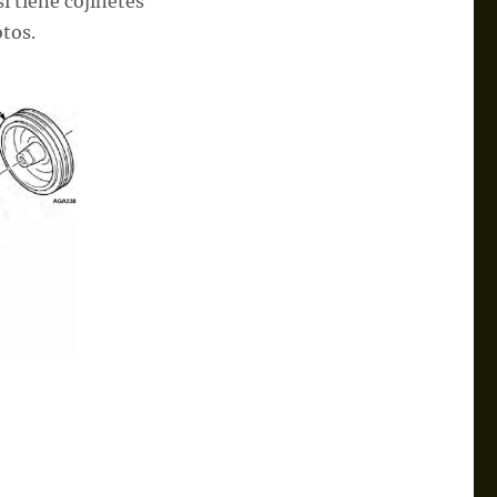
i tiene cojinetes
otos.