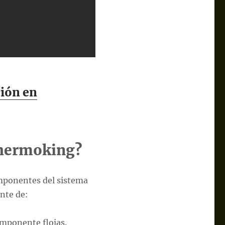
ción en
Thermoking?
omponentes del sistema
nte de:
omponente flojas.