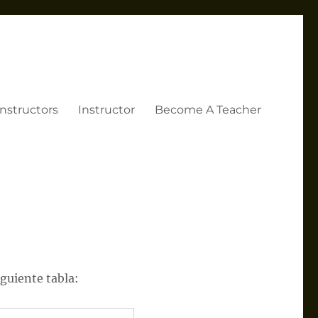
Instructors
Instructor
Become A Teacher
iguiente tabla: