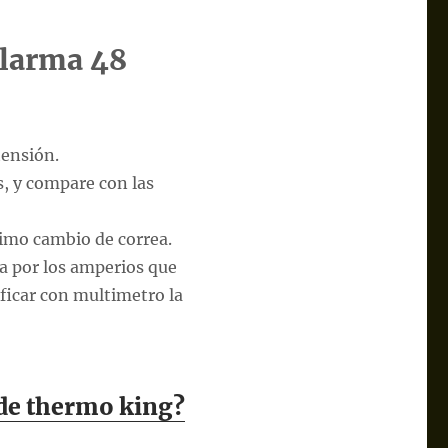
alarma 48
tensión.
, y compare con las
timo cambio de correa.
da por los amperios que
ificar con multimetro la
 de thermo king?