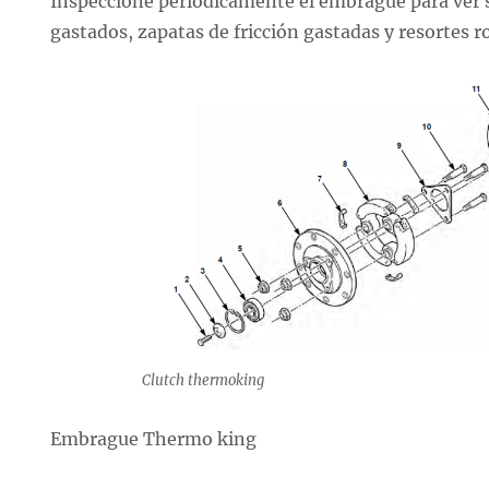
Inspeccione periódicamente el embrague para ver s
gastados, zapatas de fricción gastadas y resortes r
Clutch thermoking
Embrague Thermo king