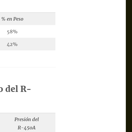
% en Peso
58%
42%
o del R-
Presión del
R-450A