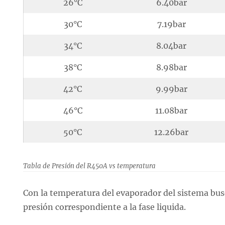
26°C
6.40bar
30°C
7.19bar
34°C
8.04bar
38°C
8.98bar
42°C
9.99bar
46°C
11.08bar
50°C
12.26bar
Tabla de Presión del R450A vs temperatura
Con la temperatura del evaporador del sistema busq
presión correspondiente a la fase liquida.