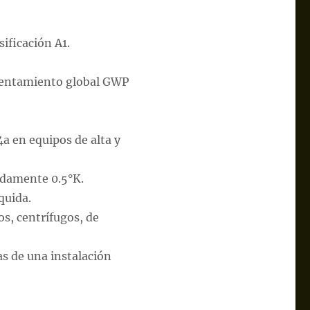
ificación A1.
alentamiento global GWP
4a en equipos de alta y
adamente 0.5°K.
quida.
os, centrífugos, de
s de una instalación