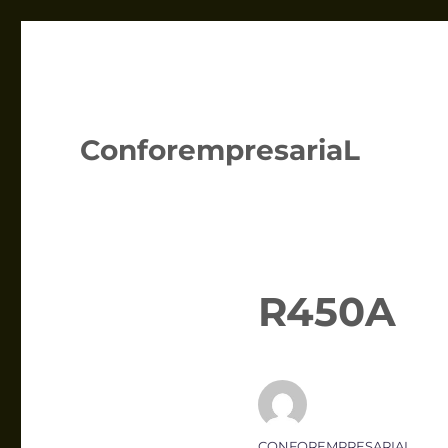
ConforempresariaL
R450A
Autor
CONFOREMPRESARIAL