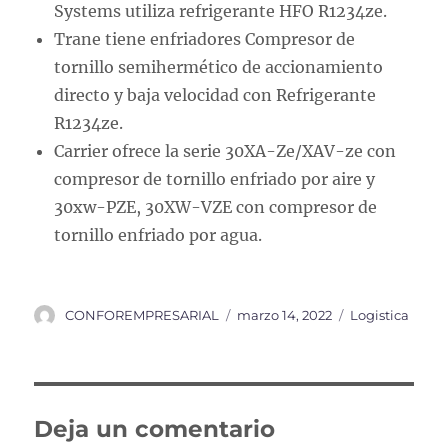
Systems utiliza refrigerante HFO R1234ze.
Trane tiene enfriadores Compresor de
tornillo semihermético de accionamiento
directo y baja velocidad con Refrigerante
R1234ze.
Carrier ofrece la serie 30XA-Ze/XAV-ze con
compresor de tornillo enfriado por aire y
30xw-PZE, 30XW-VZE con compresor de
tornillo enfriado por agua.
Autor
Publicado
Categorías
CONFOREMPRESARIAL
marzo 14, 2022
Logistica
el
Deja un comentario