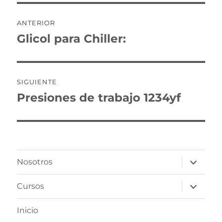
Navegación
ANTERIOR
de
Glicol para Chiller:
Entrada
anterior:
entradas
SIGUIENTE
Presiones de trabajo 1234yf
Entrada
siguiente:
expande
Nosotros
el
menú
inferior
expande
Cursos
el
menú
inferior
Inicio