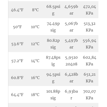
68.5psi
4,659b
472,04
46.4°F
8°C
g
ar
KPa
74.49p
5,067b
513,32
50°F
10°C
sig
ar
KPa
80.82p
5,497b
556,94
53.6°F
12°C
sig
ar
KPa
87.48ps
5,9510
602,84
57.2°F
14°C
ig
20408
KPa
94.5psi
6,428b
651,21
60.8°F
16°C
g
ar
KPa
101.88p
6,93ba
702,07
64.4°F
18°C
sig
r
KPa