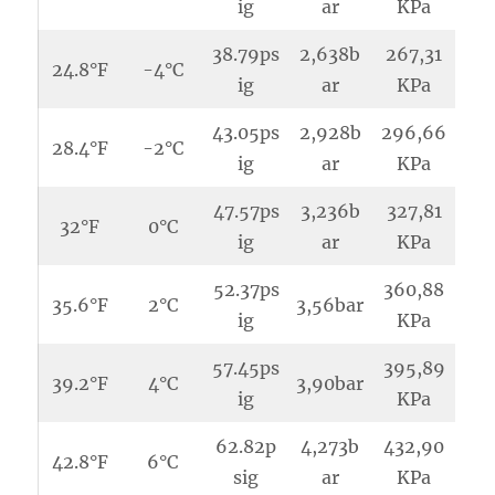
ig
ar
KPa
38.79ps
2,638b
267,31
24.8°F
-4°C
ig
ar
KPa
43.05ps
2,928b
296,66
28.4°F
-2°C
ig
ar
KPa
47.57ps
3,236b
327,81
32°F
0°C
ig
ar
KPa
52.37ps
360,88
35.6°F
2°C
3,56bar
ig
KPa
57.45ps
395,89
39.2°F
4°C
3,90bar
ig
KPa
62.82p
4,273b
432,90
42.8°F
6°C
sig
ar
KPa