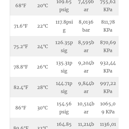
109.65
7,459b
755,62
68°F
20°C
psig
ar
KPa
117.8psi
8,0136
811,78
71.6°F
22°C
g
bar
KPa
126.35p
8,595b
870,69
75.2°F
24°C
sig
ar
KPa
135.31p
9,204b
932,44
78.8°F
26°C
sig
ar
KPa
144.71p
9,844b
997,22
82.4°F
28°C
sig
ar
KPa
154.56
10,514b
1065,0
86°F
30°C
psig
ar
9 KPa
164.85
11,214b
1136,01
89.6°F
32°C