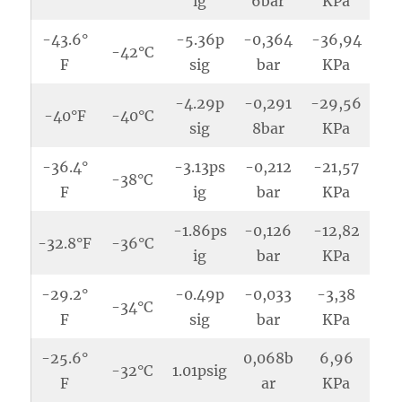
ig
6bar
KPa
-43.6°
-5.36p
-0,364
-36,94
-42°C
F
sig
bar
KPa
-4.29p
-0,291
-29,56
-40°F
-40°C
sig
8bar
KPa
-36.4°
-3.13ps
-0,212
-21,57
-38°C
F
ig
bar
KPa
-1.86ps
-0,126
-12,82
-32.8°F
-36°C
ig
bar
KPa
-29.2°
-0.49p
-0,033
-3,38
-34°C
F
sig
bar
KPa
-25.6°
0,068b
6,96
-32°C
1.01psig
F
ar
KPa