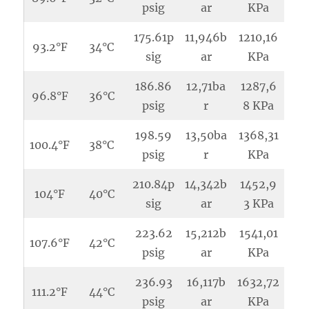
psig
ar
KPa
175.61p
11,946b
1210,16
93.2°F
34°C
sig
ar
KPa
186.86
12,71ba
1287,6
96.8°F
36°C
psig
r
8 KPa
198.59
13,50ba
1368,31
100.4°F
38°C
psig
r
KPa
210.84p
14,342b
1452,9
104°F
40°C
sig
ar
3 KPa
223.62
15,212b
1541,01
107.6°F
42°C
psig
ar
KPa
236.93
16,117b
1632,72
111.2°F
44°C
psig
ar
KPa