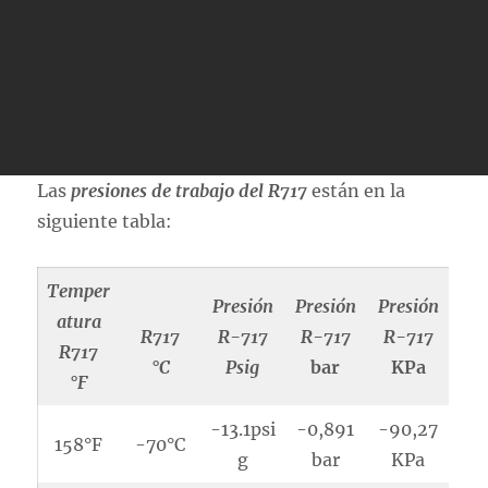
Las
presiones de trabajo del R717
están en la
siguiente tabla:
Temper
Presión
Presión
Presión
atura
R717
R-717
R-717
R-717
R717
°C
Psig
bar
KPa
°F
-13.1psi
-0,891
-90,27
158°F
-70°C
g
bar
KPa