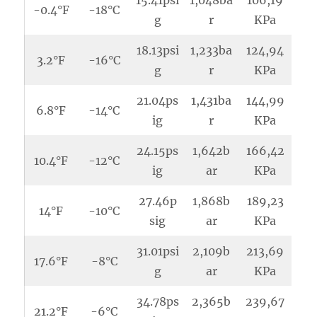
15.41psi
1,048ba
106,19
-0.4°F
-18°C
g
r
KPa
18.13psi
1,233ba
124,94
3.2°F
-16°C
g
r
KPa
21.04ps
1,431ba
144,99
6.8°F
-14°C
ig
r
KPa
24.15ps
1,642b
166,42
10.4°F
-12°C
ig
ar
KPa
27.46p
1,868b
189,23
14°F
-10°C
sig
ar
KPa
31.01psi
2,109b
213,69
17.6°F
-8°C
g
ar
KPa
34.78ps
2,365b
239,67
21.2°F
-6°C