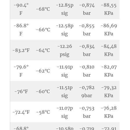
-90.4°
-12.85p
-0,874
-88,55
-68°C
F
sig
bar
KPa
-86.8°
-12.58p
-0,855
-86,69
-66°C
F
sig
bar
KPa
-12.26
-0,834
-84,48
-83.2°F
-64°C
psig
bar
KPa
-79.6°
-11.91p
-0,810
-82,07
-62°C
F
sig
bar
KPa
-11.51p
-0,782
-79,32
-76°F
-60°C
sig
9bar
KPa
-11.07p
-0,753
-76,28
-72.4°F
-58°C
sig
bar
KPa
-68.8°
-10.58p
-0,719
-72,91