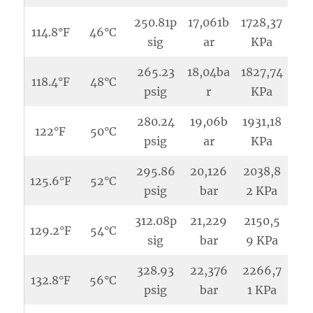
250.81p
17,061b
1728,37
114.8°F
46°C
sig
ar
KPa
265.23
18,04ba
1827,74
118.4°F
48°C
psig
r
KPa
280.24
19,06b
1931,18
122°F
50°C
psig
ar
KPa
295.86
20,126
2038,8
125.6°F
52°C
psig
bar
2 KPa
312.08p
21,229
2150,5
129.2°F
54°C
sig
bar
9 KPa
328.93
22,376
2266,7
132.8°F
56°C
psig
bar
1 KPa