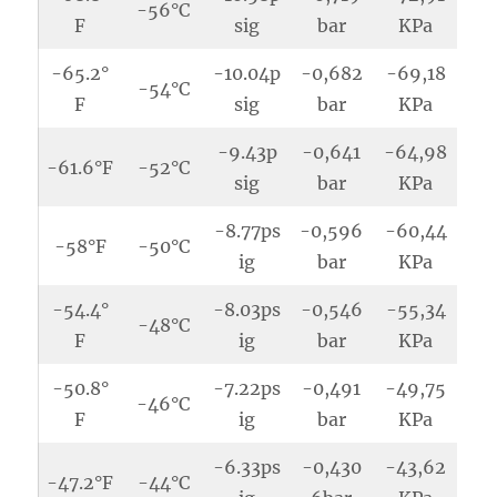
-56°C
F
sig
bar
KPa
-65.2°
-10.04p
-0,682
-69,18
-54°C
F
sig
bar
KPa
-9.43p
-0,641
-64,98
-61.6°F
-52°C
sig
bar
KPa
-8.77ps
-0,596
-60,44
-58°F
-50°C
ig
bar
KPa
-54.4°
-8.03ps
-0,546
-55,34
-48°C
F
ig
bar
KPa
-50.8°
-7.22ps
-0,491
-49,75
-46°C
F
ig
bar
KPa
-6.33ps
-0,430
-43,62
-47.2°F
-44°C