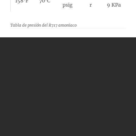
158°F
70°C
psig
r
9 KPa
Tabla de presión del R717 amoniaco