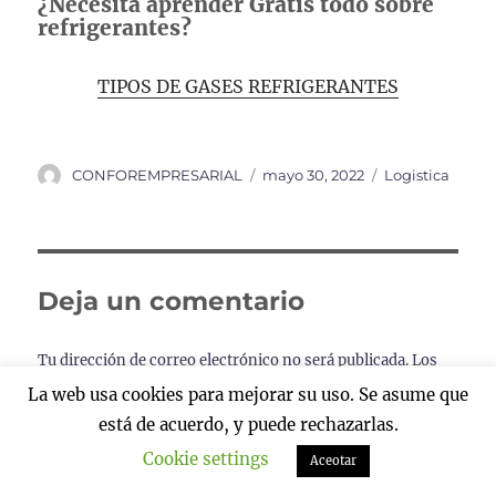
¿Necesita aprender Gratis todo sobre
refrigerantes?
TIPOS DE GASES REFRIGERANTES
Autor
Publicado
Categorías
CONFOREMPRESARIAL
mayo 30, 2022
Logistica
el
Deja un comentario
Tu dirección de correo electrónico no será publicada.
Los
campos obligatorios están marcados con
*
La web usa cookies para mejorar su uso. Se asume que
está de acuerdo, y puede rechazarlas.
COMENTARIO
*
Cookie settings
Aceotar