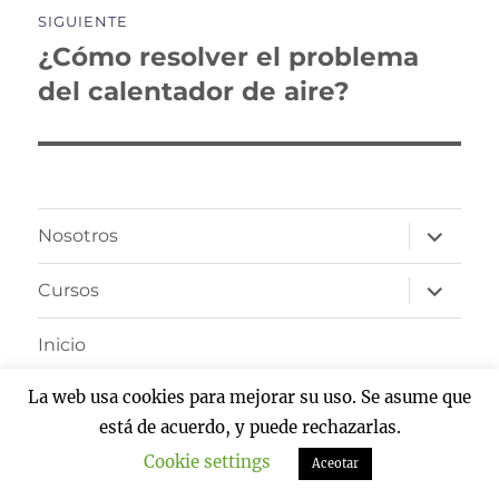
SIGUIENTE
¿Cómo resolver el problema
Entrada
siguiente:
del calentador de aire?
expande
Nosotros
el
menú
inferior
expande
Cursos
el
menú
inferior
Inicio
La web usa cookies para mejorar su uso. Se asume que
Instructors
está de acuerdo, y puede rechazarlas.
Instructor
Cookie settings
Aceotar