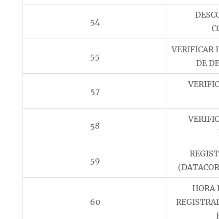
DESC
54
C
VERIFICAR 
55
DE D
VERIFI
57
VERIFI
58
REGIS
59
(DATACOR
HORA 
60
REGISTRA