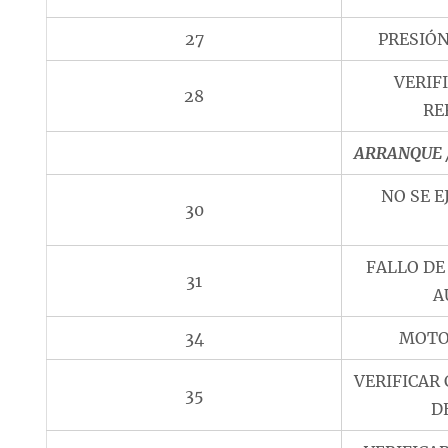
27
PRESIÓN
VERIF
28
RE
ARRANQUE 
NO SE E
30
FALLO D
31
A
34
MOTO
VERIFICAR
35
D