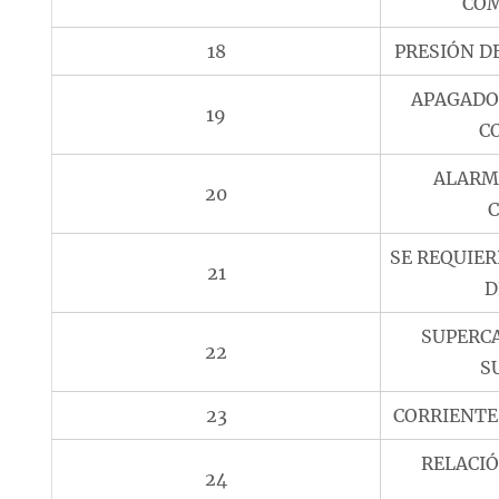
COM
18
PRESIÓN D
APAGADO 
19
C
ALARM
20
SE REQUIE
21
D
SUPERC
22
S
23
CORRIENTE 
RELACI
24