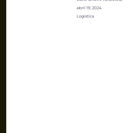
Publicado
abril 19, 2024
el
Categorías
Logistica