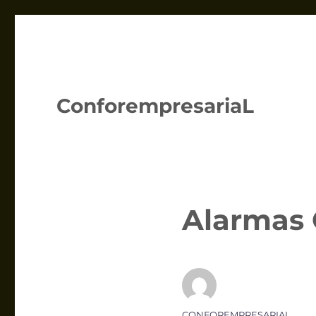
ConforempresariaL
Alarmas 
Autor
CONFOREMPRESARIAL