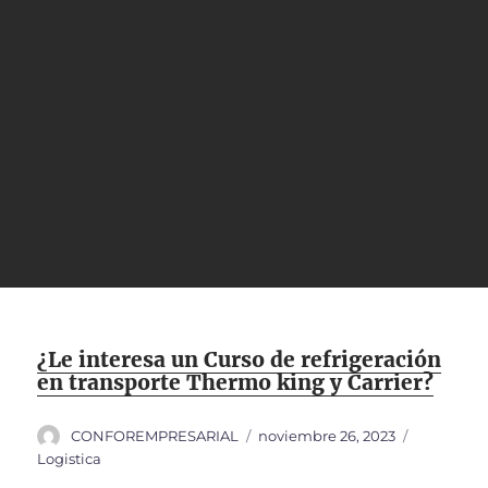
¿Le interesa un Curso de refrigeración
en transporte Thermo king y Carrier?
Autor
Publicado
Categoría
CONFOREMPRESARIAL
noviembre 26, 2023
el
Logistica