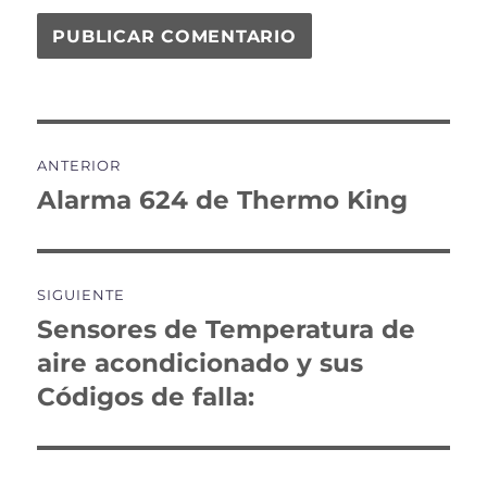
Navegación
ANTERIOR
de
Alarma 624 de Thermo King
Entrada
anterior:
entradas
SIGUIENTE
Sensores de Temperatura de
Entrada
siguiente:
aire acondicionado y sus
Códigos de falla: