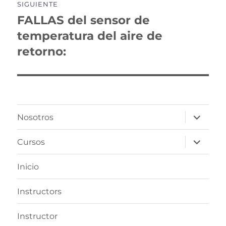
SIGUIENTE
FALLAS del sensor de
Entrada
siguiente:
temperatura del aire de
retorno:
expande
Nosotros
el
menú
inferior
expande
Cursos
el
menú
inferior
Inicio
Instructors
Instructor