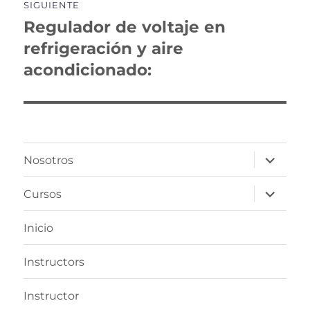
SIGUIENTE
Regulador de voltaje en
Entrada
siguiente:
refrigeración y aire
acondicionado:
expande
Nosotros
el
menú
inferior
expande
Cursos
el
menú
inferior
Inicio
Instructors
Instructor