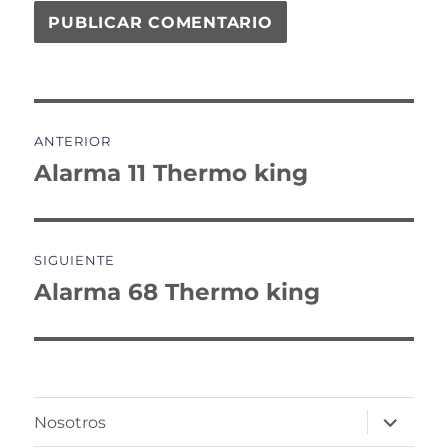
Navegación
ANTERIOR
de
Alarma 11 Thermo king
Entrada
anterior:
entradas
SIGUIENTE
Alarma 68 Thermo king
Entrada
siguiente:
expande
Nosotros
el