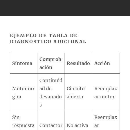
EJEMPLO DE TABLA DE
DIAGNÓSTICO ADICIONAL
Comprob
Síntoma
Resultado
Acción
ación
Continuid
Motor no
ad de
Circuito
Reemplaz
gira
devanado
abierto
ar motor
s
Sin
Reemplaz
respuesta
Contactor
No activa
ar