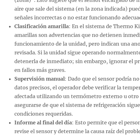
(zona)”. Esto sugiere que el sensor encargado de 
aire que sale del sistema (en la zona indicada) pu
señales incorrectas o no estar funcionando adecu
Clasificación amarilla
: En el sistema de Thermo Ki
amarillas son advertencias que no detienen inmed
funcionamiento de la unidad, pero indican una an
revisada. Si la unidad sigue operando normalment
detenerla de inmediato; sin embargo, ignorar el p
en fallos más graves.
Supervisión manual
: Dado que el sensor podría n
datos precisos, el operador debe verificar la tempe
afectada utilizando un termómetro externo u otr
asegurarse de que el sistema de refrigeración sig
condiciones requeridas.
Informe al final del día
: Esto permite que el pers
revise el sensor y determine la causa raíz del prob