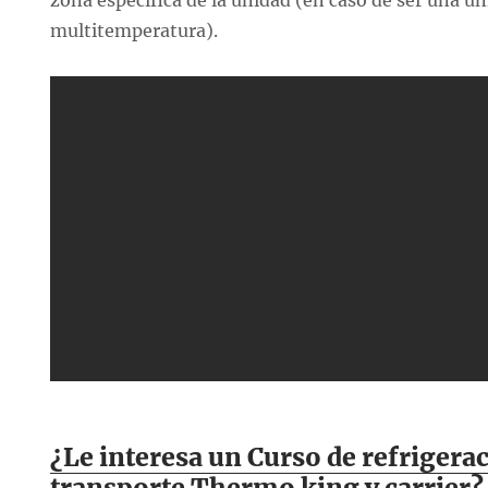
zona específica de la unidad (en caso de ser una u
multitemperatura).
¿Le interesa un Curso de refrigera
transporte Thermo king y carrier?