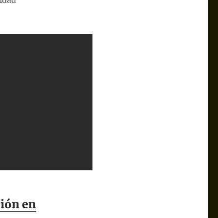
nidad
ción en