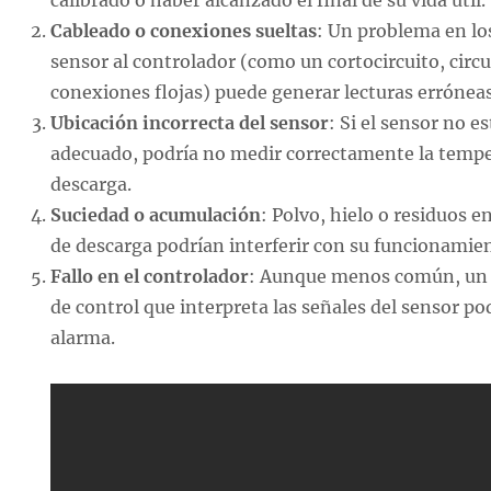
calibrado o haber alcanzado el final de su vida útil.
Cableado o conexiones sueltas
: Un problema en lo
sensor al controlador (como un cortocircuito, circu
conexiones flojas) puede generar lecturas erróneas
Ubicación incorrecta del sensor
: Si el sensor no e
adecuado, podría no medir correctamente la temper
descarga.
Suciedad o acumulación
: Polvo, hielo o residuos e
de descarga podrían interferir con su funcionamie
Fallo en el controlador
: Aunque menos común, un 
de control que interpreta las señales del sensor po
alarma.