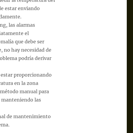
medir la temperatura del
ede estar enviando
adamente.
ng, las alarmas
iatamente el
omalía que debe ser
e, no hay necesidad de
roblema podría derivar
o estar proporcionando
ratura en la zona
o método manual para
ue manteniendo las
onal de mantenimiento
lema.