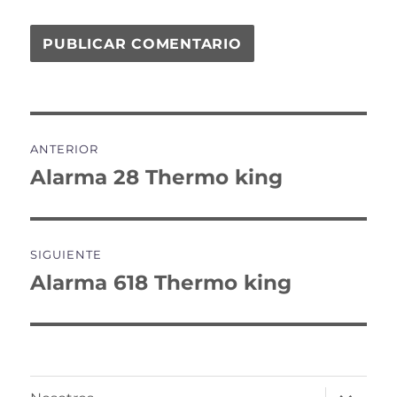
Navegación
ANTERIOR
de
Alarma 28 Thermo king
Entrada
anterior:
entradas
SIGUIENTE
Alarma 618 Thermo king
Entrada
siguiente:
expande