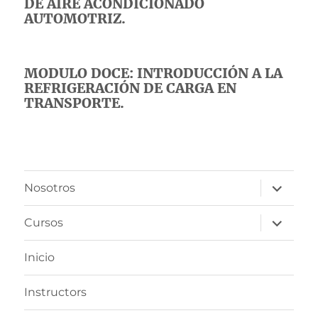
DE AIRE ACONDICIONADO
AUTOMOTRIZ.
MODULO DOCE: INTRODUCCIÓN A LA
REFRIGERACIÓN DE CARGA EN
TRANSPORTE.
expande
Nosotros
el
menú
inferior
expande
Cursos
el
menú
inferior
Inicio
Instructors