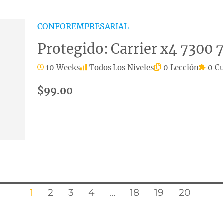
CONFOREMPRESARIAL
Protegido: Carrier x4 7300 
10 Weeks
Todos Los Niveles
0 Lección
0 Cu
$99.00
1
2
3
4
…
18
19
20