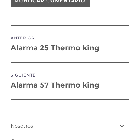
Navegación
ANTERIOR
de
Alarma 25 Thermo king
Entrada
anterior:
entradas
SIGUIENTE
Alarma 57 Thermo king
Entrada
siguiente:
expande
Nosotros
el
menú
inferior
expande