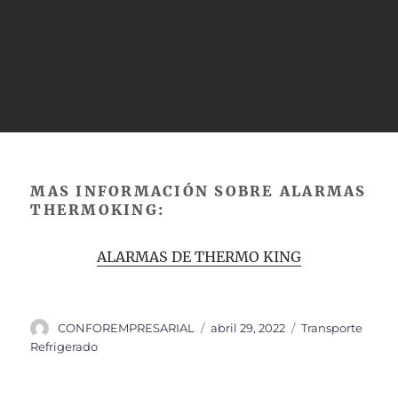
MAS INFORMACIÓN SOBRE ALARMAS
THERMOKING:
ALARMAS DE THERMO KING
Autor
Publicado
Categorías
CONFOREMPRESARIAL
abril 29, 2022
Transporte
el
Refrigerado