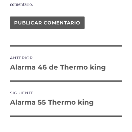
comentario.
Navegación
ANTERIOR
de
Alarma 46 de Thermo king
Entrada
anterior:
entradas
SIGUIENTE
Alarma 55 Thermo king
Entrada
siguiente: